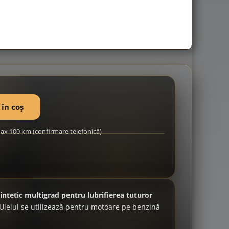
în coș
x 100 km (confirmare telefonică)
intetic multigrad pentru lubrifierea tuturor
 Uleiul se utilizează pentru motoare pe benzină