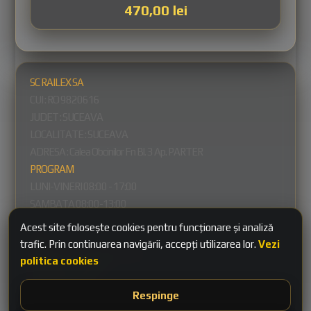
470,00
lei
SC RAILEX SA
CUI : RO
9820616
JUDET : SUCEAVA
LOCALITATE : SUCEAVA
ADRESA :
Calea Obcinilor Fn Bl. 3 Ap. PARTER
PROGRAM
LUNI-VINERI 08:00 - 17:00
SAMBATA 08:00-13:00
DUMINICA INCHIS
Acest site folosește cookies pentru funcționare și analiză
Legal
trafic. Prin continuarea navigării, accepți utilizarea lor.
Vezi
Politica de confidențialitate
politica cookies
Termeni și condiții
Politica de retur
Politica cookies
Respinge