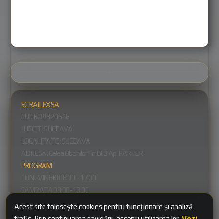
SC RAILEX SA
CUI : RO
9820616
JUDET : SUCEAVA
LOCALITATE : SUCEAVA
ADRESA :
Calea Obcinilor Fn Bl. 3 Ap. PARTER
PROGRAM
LUNI-VINERI 08:00 - 17:00
SAMBATA 08:00-13:00
DUMINICA INCHIS
Acest site folosește cookies pentru funcționare și analiză
Legal
trafic. Prin continuarea navigării, accepți utilizarea lor.
Vezi