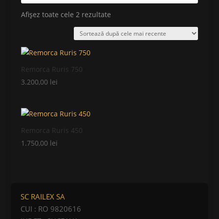
Afișez toate cele 2 rezultate
Sortat
după
cele
mai
recente
Remorca Ruris 750
3.200,00
lei
Remorca Ruris 450
1.750,00
lei
SC RAILEX SA
CUI : RO
9820616