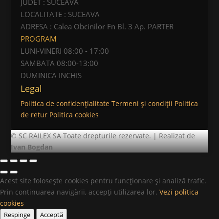
JUDET : SUCEAVA
LOCALITATE : SUCEAVA
ADRESA :
Calea Obcinilor Fn Bl. 3 Ap. PARTER
PROGRAM
LUNI-VINERI 08:00 - 17:00
SAMBATA 08:00-13:00
DUMINICA INCHIS
Legal
Politica de confidențialitate
Termeni și condiții
Politica
de retur
Politica cookies
©
SC RAILEX SA Toate drepturile rezervate.
|
Realizat de
Ivan Bogdan
Acest site folosește cookies pentru funcționare și analiză trafic.
Prin continuarea navigării, accepți utilizarea lor.
Vezi politica
cookies
Respinge
Acceptă