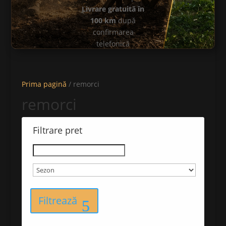
Livrare gratuită în
100 km
după
confirmarea
telefonică
Sună acum
Prima pagină
/ remorci
remorci
Filtrare pret
Filtrează