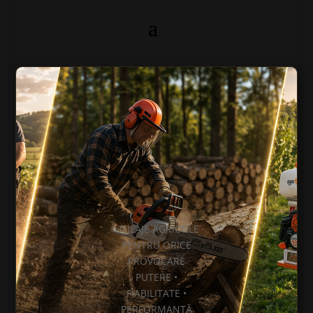
UTILAJE AGRICOLE
PENTRU ORICE
PROVOCARE
PUTERE •
FIABILITATE •
PERFORMANȚĂ